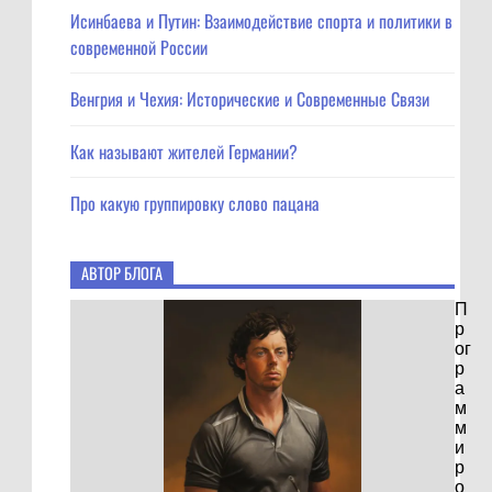
Исинбаева и Путин: Взаимодействие спорта и политики в
современной России
Венгрия и Чехия: Исторические и Современные Связи
Как называют жителей Германии?
Про какую группировку слово пацана
АВТОР БЛОГА
П
р
ог
р
а
м
м
и
р
о