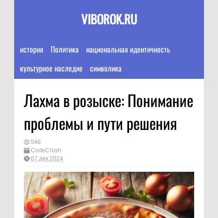
VIBOROK.RU
история
Политика
национальная идентичность
культурное наследие
символика
Лахма в розыске: Понимание
проблемы и пути решения
546
CodeCrush
07 дек 2024