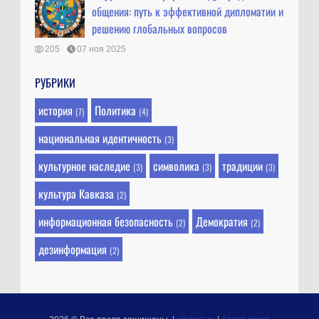
общения: путь к эффективной дипломатии и
решению глобальных вопросов
205
07 ноя 2025
РУБРИКИ
история
Политика
(7)
(4)
национальная идентичность
(3)
культурное наследие
символика
традиции
(3)
(3)
(3)
культура Кавказа
(2)
информационная безопасность
Демократия
(2)
(2)
дезинформация
(2)