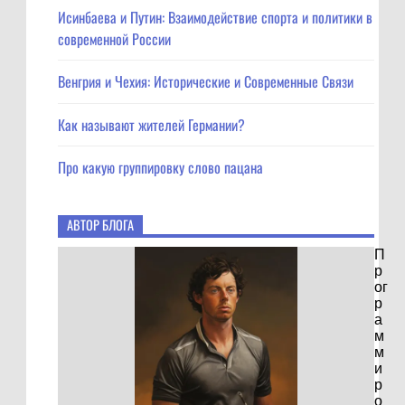
Исинбаева и Путин: Взаимодействие спорта и политики в
современной России
Венгрия и Чехия: Исторические и Современные Связи
Как называют жителей Германии?
Про какую группировку слово пацана
АВТОР БЛОГА
П
р
ог
р
а
м
м
и
р
о