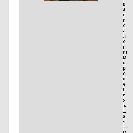
в
а
н
и
е,
а
лг
о
р
ит
м
ы,
р
е
ш
е
н
и
я
за
д
а
ч
—
м