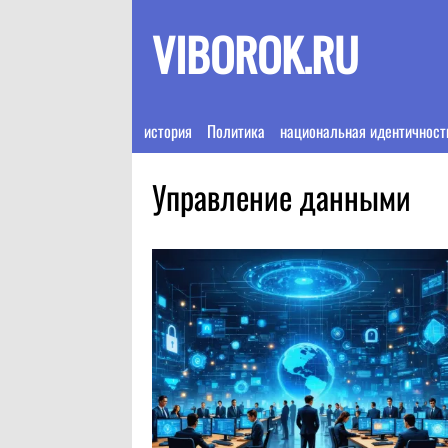
VIBOROK.RU
история
Политика
национальная идентичност
Управление данными