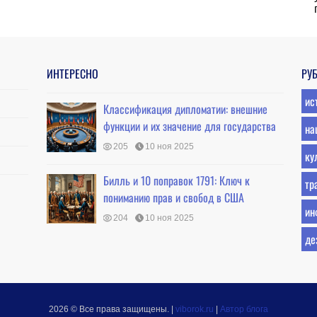
ИНТЕРЕСНО
РУ
ис
Классификация дипломатии: внешние
функции и их значение для государства
на
205
10 ноя 2025
ку
Билль и 10 поправок 1791: Ключ к
тр
пониманию прав и свобод в США
ин
204
10 ноя 2025
де
2026 © Все права защищены.
|
viborok.ru
|
Автор блога