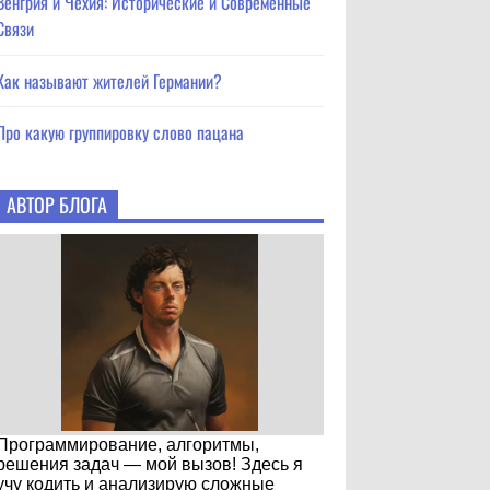
Венгрия и Чехия: Исторические и Современные
Связи
Как называют жителей Германии?
Про какую группировку слово пацана
АВТОР БЛОГА
Программирование, алгоритмы,
решения задач — мой вызов! Здесь я
учу кодить и анализирую сложные