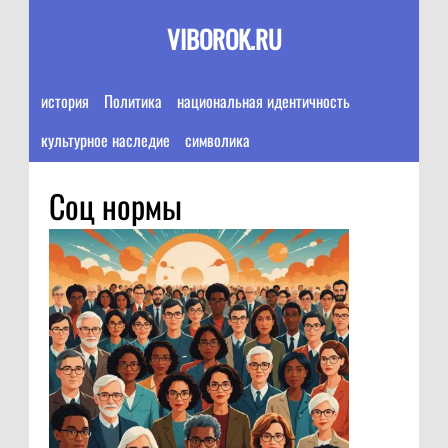
VIBOROK.RU
история
Политика
национальная идентичность
культурное наследие
символика
Соц нормы