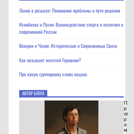
Лахма в розыске: Понимание проблемы и пути решения
Исинбаева и Путин: Взаимодействие спорта и политики в
современной России
Венгрия и Чехия: Исторические и Современные Связи
Как называют жителей Германии?
Про какую группировку слово пацана
АВТОР БЛОГА
П
р
ог
р
а
м