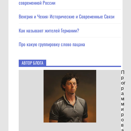
современной России
Венгрия и Чехия: Исторические и Современные Связи
Как называют жителей Германии?
Про какую группировку слово пацана
АВТОР БЛОГА
П
р
ог
р
а
м
м
и
р
о
в
а