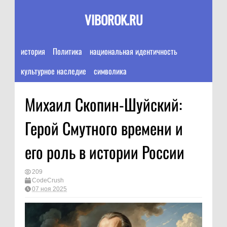
VIBOROK.RU
история
Политика
национальная идентичность
культурное наследие
символика
Михаил Скопин-Шуйский:
Герой Смутного времени и
его роль в истории России
209
CodeCrush
07 ноя 2025