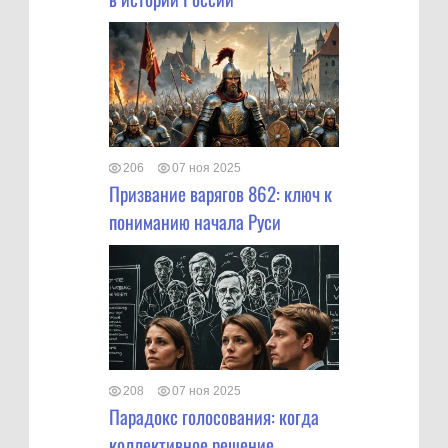
206
07 ноя 2025
Призвание варягов 862: ключ к
пониманию начала Руси
208
07 ноя 2025
Парадокс голосования: когда
коллективное решение