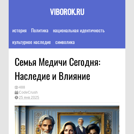
VIBOROK.RU
история
Политика
национальная идентичность
культурное наследие
символика
Семья Медичи Сегодня:
Наследие и Влияние
488
CodeCrush
25 янв 2025