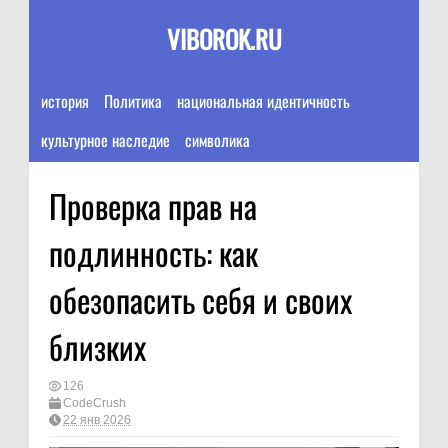
VIBOROK.RU
история
Политика
национальная идентичность
культурное наследие
символика
Проверка прав на
подлинность: как
обезопасить себя и своих
близких
126
CodeCrush
22 янв 2026