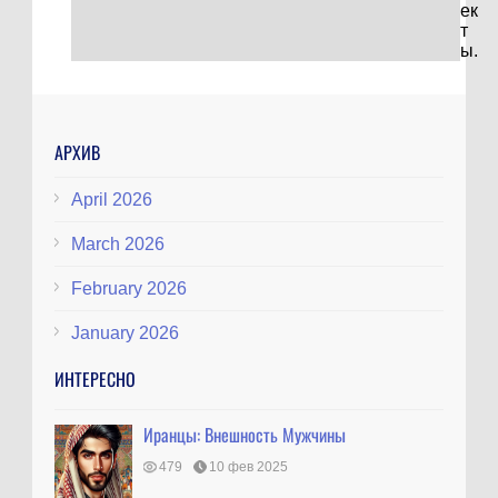
ек
т
ы.
АРХИВ
April 2026
March 2026
February 2026
January 2026
ИНТЕРЕСНО
Иранцы: Внешность Мужчины
479
10 фев 2025