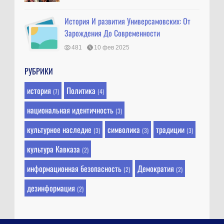
История И развития Универсамовских: От
Зарождения До Современности
481
10 фев 2025
РУБРИКИ
история
Политика
(7)
(4)
национальная идентичность
(3)
культурное наследие
символика
традиции
(3)
(3)
(3)
культура Кавказа
(2)
информационная безопасность
Демократия
(2)
(2)
дезинформация
(2)