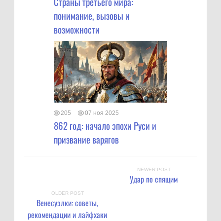
Страны третьего мира:
понимание, вызовы и
возможности
205
07 ноя 2025
862 год: начало эпохи Руси и
призвание варягов
NEWER POST
Удар по спящим
OLDER POST
Венесуэлки: советы,
рекомендации и лайфхаки