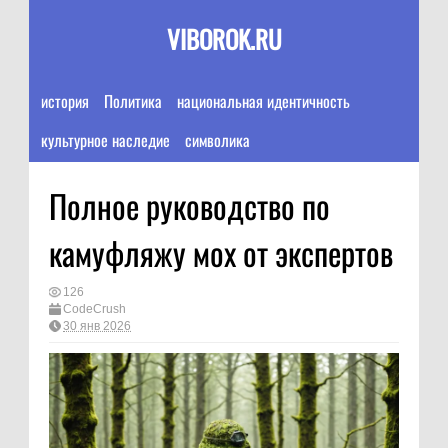
VIBOROK.RU
история
Политика
национальная идентичность
культурное наследие
символика
Полное руководство по
камуфляжу мох от экспертов
126
CodeCrush
30 янв 2026