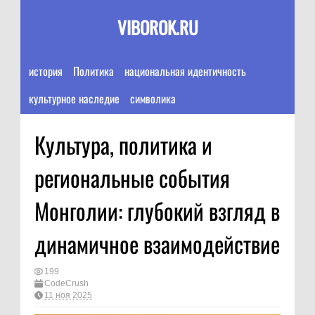
VIBOROK.RU
история
Политика
национальная идентичность
культурное наследие
символика
Культура, политика и
региональные события
Монголии: глубокий взгляд в
динамичное взаимодействие
199
CodeCrush
11 ноя 2025