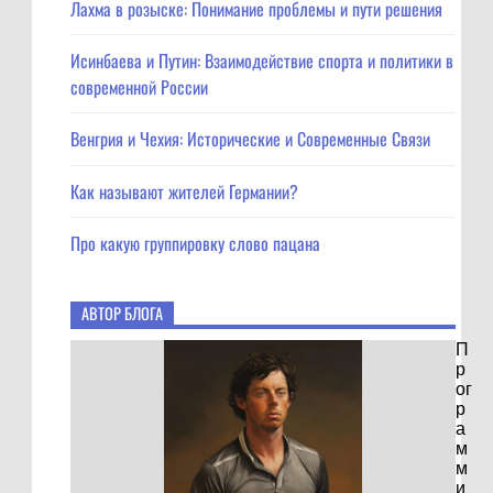
Лахма в розыске: Понимание проблемы и пути решения
Исинбаева и Путин: Взаимодействие спорта и политики в
современной России
Венгрия и Чехия: Исторические и Современные Связи
Как называют жителей Германии?
Про какую группировку слово пацана
АВТОР БЛОГА
П
р
ог
р
а
м
м
и