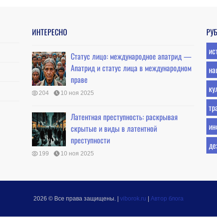
ИНТЕРЕСНО
РУ
ис
Статус лицо: международное апатрид —
Апатрид и статус лица в международном
на
праве
ку
204
10 ноя 2025
тр
Латентная преступность: раскрывая
ин
скрытые и виды в латентной
преступности
де
199
10 ноя 2025
2026 © Все права защищены.
|
viborok.ru
|
Автор блога