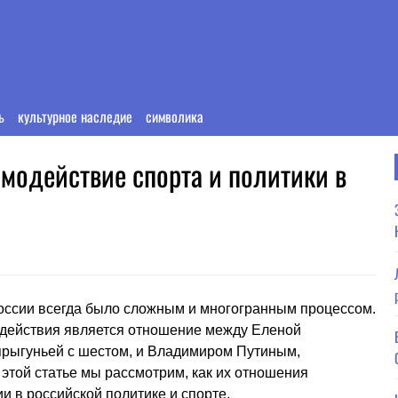
ь
культурное наследие
символика
имодействие спорта и политики в
России всегда было сложным и многогранным процессом.
одействия является отношение между Еленой
прыгуньей с шестом, и Владимиром Путиным,
этой статье мы рассмотрим, как их отношения
 в российской политике и спорте.