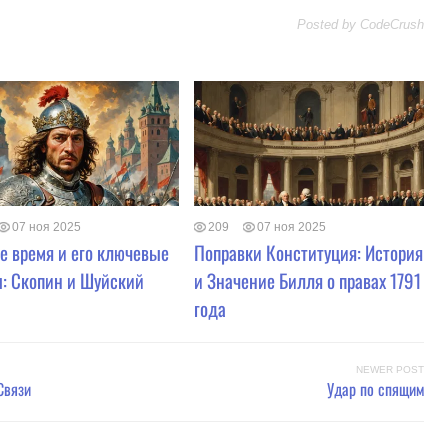
Posted by
CodeCrush
07 ноя 2025
209
07 ноя 2025
е время и его ключевые
Поправки Конституция: История
: Скoпин и Шуйский
и Значение Билля о правах 1791
года
NEWER POST
Связи
Удар по спящим