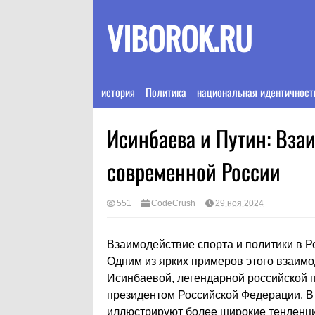
VIBOROK.RU
история
Политика
национальная идентичност
Исинбаева и Путин: Вза
современной России
551
CodeCrush
29 ноя 2024
Взаимодействие спорта и политики в 
Одним из ярких примеров этого взаим
Исинбаевой, легендарной российской 
президентом Российской Федерации. В 
иллюстрируют более широкие тенденции