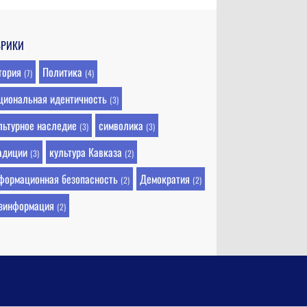
БРИКИ
тория
Политика
(7)
(4)
циональная идентичность
(3)
льтурное наследие
символика
(3)
(3)
адиции
культура Кавказа
(3)
(2)
формационная безопасность
Демократия
(2)
(2)
зинформация
(2)