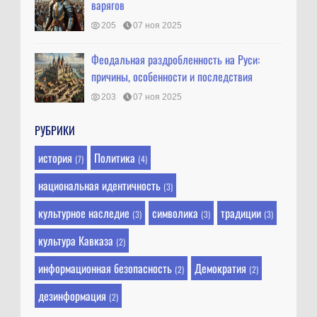
варягов
205
07 ноя 2025
Феодальная раздробленность на Руси:
причины, особенности и последствия
203
07 ноя 2025
РУБРИКИ
история
Политика
(7)
(4)
национальная идентичность
(3)
культурное наследие
символика
традиции
(3)
(3)
(3)
культура Кавказа
(2)
информационная безопасность
Демократия
(2)
(2)
дезинформация
(2)