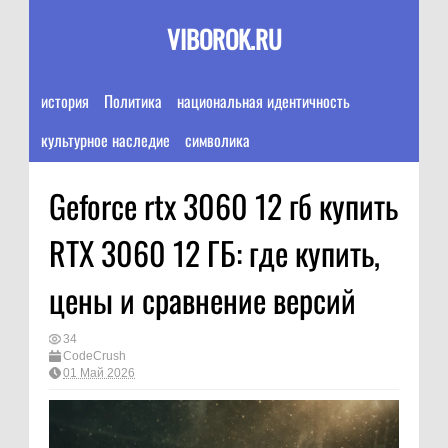
VIBOROK.RU
история
Политика
национальная идентичность
культурное наследие
символика
Geforce rtx 3060 12 гб купить
RTX 3060 12 ГБ: где купить,
цены и сравнение версий
34
CodeCrush
01 Май 2026