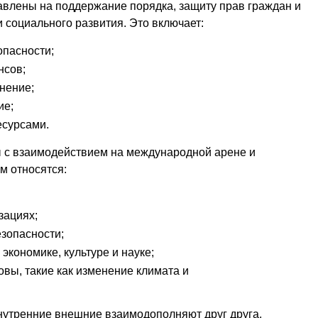
авлены на поддержание порядка, защиту прав граждан и
 социального развития. Это включает:
опасности;
нсов;
нение;
ие;
есурсами.
 с взаимодействием на международной арене и
м относятся:
зациях;
зопасности;
экономике, культуре и науке;
вы, такие как изменение климата и
нутренние внешние взаимодополняют друг друга,