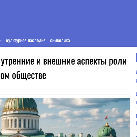
ь
культурное наследие
символика
нутренние и внешние аспекты роли
ном обществе