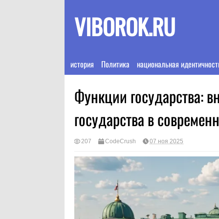
VIBOROK.RU
история
Политика
национальная идентичност
Функции государства: в
государства в современ
207
CodeCrush
07 ноя 2025