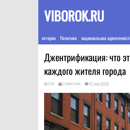
VIBOROK.RU
история
Политика
национальная идентичност
Джентрификация: что эт
каждого жителя города
210
CodeCrush
07 ноя 2025