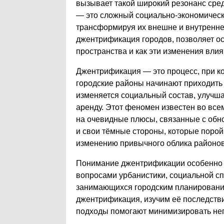
вызывает такой широкий резонанс сре
— это сложный социально-экономически
трансформируя их внешне и внутренне.
джентрификация городов, позволяет о
пространства и как эти изменения вли
Джентрификация — это процесс, при к
городские районы начинают приходить 
изменяется социальный состав, улучша
аренду. Этот феномен известен во всем
на очевидные плюсы, связанные с обн
и свои тёмные стороны, которые поро
изменению привычного облика районов
Понимание джентрификации особенно ва
вопросами урбанистики, социальной сп
занимающихся городским планированием
джентрификация, изучим её последстви
подходы помогают минимизировать нег