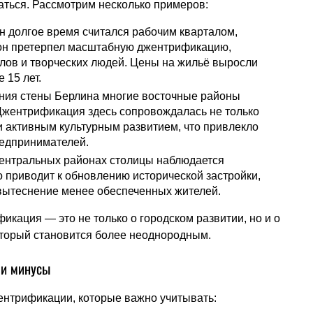
чаться. Рассмотрим несколько примеров:
 долгое время считался рабочим кварталом,
 он претерпел масштабную джентрификацию,
ов и творческих людей. Цены на жильё выросли
 15 лет.
ния стены Берлина многие восточные районы
Джентрификация здесь сопровождалась не только
 активным культурным развитием, что привлекло
едпринимателей.
ентральных районах столицы наблюдается
 приводит к обновлению исторической застройки,
 вытеснение менее обеспеченных жителей.
икация — это не только о городском развитии, но и о
торый становится более неоднородным.
 и минусы
нтрификации, которые важно учитывать: