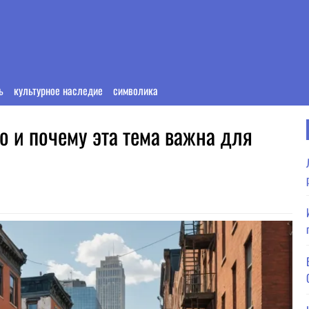
ь
культурное наследие
символика
о и почему эта тема важна для